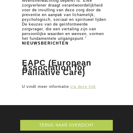
levensverwachting beperkt is. Elke
zorgverlener draagt verantwoordelijkheid
voor de invulling van deze zorg door de
preventie en aanpak van lichamelijk,
psychologisch, sociaal en spiritueel lijden.
De keuzes van de geïnformeerde
zorgvrager, die een vertaling zijn van
persoonlijke waarden en wensen, vormen
het fundamentele uitgangspunt.”
NIEUWSBERICHTEN
EAPC (European
Association for
Palliative Care)
U vindt meer informatie
via deze link
TERUG NAAR OVERZICHT