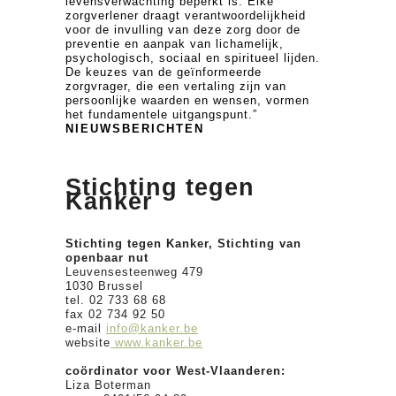
levensverwachting beperkt is. Elke
zorgverlener draagt verantwoordelijkheid
voor de invulling van deze zorg door de
preventie en aanpak van lichamelijk,
psychologisch, sociaal en spiritueel lijden.
De keuzes van de geïnformeerde
zorgvrager, die een vertaling zijn van
persoonlijke waarden en wensen, vormen
het fundamentele uitgangspunt.”
NIEUWSBERICHTEN
Stichting tegen
Kanker
Stichting tegen Kanker, Stichting van
openbaar nut
Leuvensesteenweg 479
1030 Brussel
tel. 02 733 68 68
fax 02 734 92 50
e-mail
info@kanker.be
website
www.kanker.be
coördinator voor West-Vlaanderen:
Liza Boterman