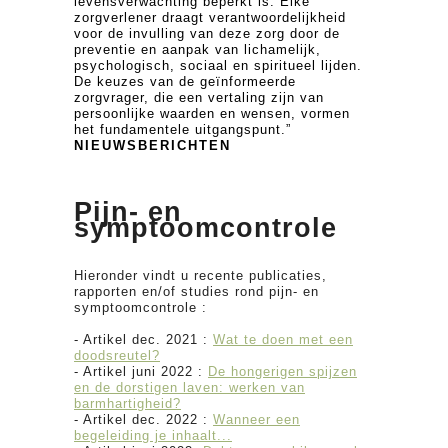
levensverwachting beperkt is. Elke
zorgverlener draagt verantwoordelijkheid
voor de invulling van deze zorg door de
preventie en aanpak van lichamelijk,
psychologisch, sociaal en spiritueel lijden.
De keuzes van de geïnformeerde
zorgvrager, die een vertaling zijn van
persoonlijke waarden en wensen, vormen
het fundamentele uitgangspunt.”
NIEUWSBERICHTEN
Pijn- en
symptoomcontrole
Hieronder vindt u recente publicaties,
rapporten en/of studies rond pijn- en
symptoomcontrole :
- Artikel dec. 2021 :
Wat te doen met een
doodsreutel?
- Artikel juni 2022
:
De hongerigen spijzen
en de dorstigen laven: werken van
barmhartigheid?
- Artikel dec. 2022 :
Wanneer een
begeleiding je inhaalt...