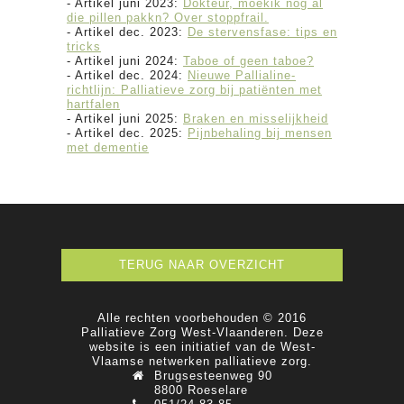
- Artikel juni 2023:
Dokteur, moekik nog al
die pillen pakkn? Over stoppfrail.
- Artikel dec. 2023:
De stervensfase: tips en
tricks
- Artikel juni 2024:
Taboe of geen taboe?
- Artikel dec. 2024:
Nieuwe Pallialine-
richtlijn: Palliatieve zorg bij patiënten met
hartfalen
- Artikel juni 2025:
Braken en misselijkheid
- Artikel dec. 2025:
Pijnbehaling bij mensen
met dementie
TERUG NAAR OVERZICHT
Alle rechten voorbehouden © 2016
Palliatieve Zorg West-Vlaanderen. Deze
website is een initiatief van de West-
Vlaamse netwerken palliatieve zorg.
Brugsesteenweg 90
8800 Roeselare