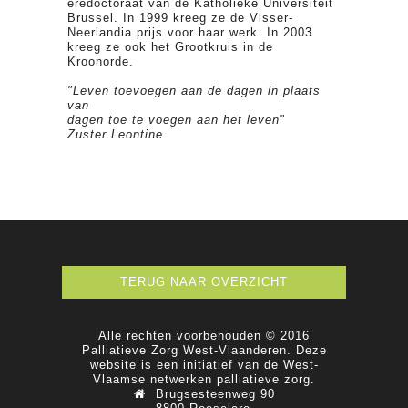
eredoctoraat van de Katholieke Universiteit
Brussel. In 1999 kreeg ze de Visser-
Neerlandia prijs voor haar werk. In 2003
kreeg ze ook het Grootkruis in de
Kroonorde.
"Leven toevoegen aan de dagen in plaats
van
dagen toe te voegen aan het leven"
Zuster Leontine
TERUG NAAR OVERZICHT
Alle rechten voorbehouden © 2016
Palliatieve Zorg West-Vlaanderen. Deze
website is een initiatief van de West-
Vlaamse netwerken palliatieve zorg.
Brugsesteenweg 90