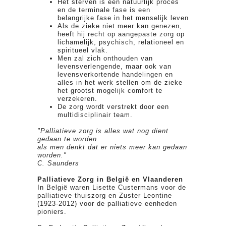
Het sterven is een natuurlijk proces
en de terminale fase is een
belangrijke fase in het menselijk leven
Als de zieke niet meer kan genezen,
heeft hij recht op aangepaste zorg op
lichamelijk, psychisch, relationeel en
spiritueel vlak.
Men zal zich onthouden van
levensverlengende, maar ook van
levensverkortende handelingen en
alles in het werk stellen om de zieke
het grootst mogelijk comfort te
verzekeren.
De zorg wordt verstrekt door een
multidisciplinair team.
"Palliatieve zorg is alles wat nog dient
gedaan te worden
als men denkt dat er niets meer kan gedaan
worden."
C. Saunders
Palliatieve Zorg in België en Vlaanderen
In België waren Lisette Custermans voor de
palliatieve thuiszorg en Zuster Leontine
(1923-2012) voor de palliatieve eenheden
pioniers.