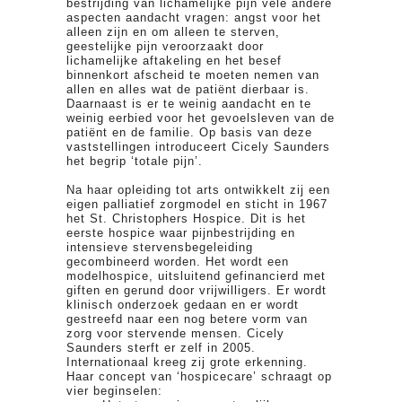
bestrijding van lichamelijke pijn vele andere
aspecten aandacht vragen: angst voor het
alleen zijn en om alleen te sterven,
geestelijke pijn veroorzaakt door
lichamelijke aftakeling en het besef
binnenkort afscheid te moeten nemen van
allen en alles wat de patiënt dierbaar is.
Daarnaast is er te weinig aandacht en te
weinig eerbied voor het gevoelsleven van de
patiënt en de familie. Op basis van deze
vaststellingen introduceert Cicely Saunders
het begrip ‘totale pijn’.
Na haar opleiding tot arts ontwikkelt zij een
eigen palliatief zorgmodel en sticht in 1967
het St. Christophers Hospice. Dit is het
eerste hospice waar pijnbestrijding en
intensieve stervensbegeleiding
gecombineerd worden. Het wordt een
modelhospice, uitsluitend gefinancierd met
giften en gerund door vrijwilligers. Er wordt
klinisch onderzoek gedaan en er wordt
gestreefd naar een nog betere vorm van
zorg voor stervende mensen. Cicely
Saunders sterft er zelf in 2005.
Internationaal kreeg zij grote erkenning.
Haar concept van ‘hospicecare’ schraagt op
vier beginselen: