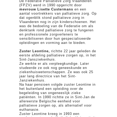
De Federatie Palliatieve Zorg Vlaanderen
(FPZV) werd in 1990 opgericht door
mevrouw Lisette Custermans
en een
aantal voortrekkers van palliatieve zorg. Op
dat ogenblik stond palliatieve zorg in
Vlaanderen nog in zijn kinderschoenen. Het
was de bedoeling van de Federatie om als
denktank rond palliatieve zorg te fungeren
en professionele zorgverleners te
sensibiliseren door hun gespecialiseerde
opleidingen en vorming aan te bieden.
Zuster Leontine,
richtte 22 jaar geleden de
eerste afdeling palliatieve zorgen op, in het
Sint-Jansziekenhuis.
Ze werkte er als verpleegkundige. Later
studeerde ze ook nog geneeskunde en
ziekenhuiswetenschappen. Ze was ook 25
jaar lang directrice van het Sint-
Janziekenhuis.
Na haar pensioen volgde zuster Leontine in
het buitenland een opleiding over de
begeleiding van ongeneeslijk zieke
patiënten. In 1990 richtte ze in Sint-Jan de
allereerste Belgische eenheid voor
palliatieve zorgen op, als alternatief voor
euthanasie.
Zuster Leontine kreeg in 1993 een