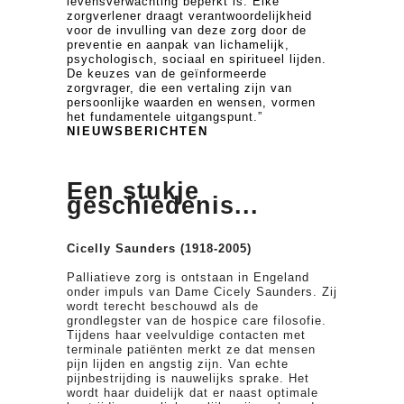
levensverwachting beperkt is. Elke
zorgverlener draagt verantwoordelijkheid
voor de invulling van deze zorg door de
preventie en aanpak van lichamelijk,
psychologisch, sociaal en spiritueel lijden.
De keuzes van de geïnformeerde
zorgvrager, die een vertaling zijn van
persoonlijke waarden en wensen, vormen
het fundamentele uitgangspunt.”
NIEUWSBERICHTEN
Een stukje
geschiedenis...
Cicelly Saunders (1918-2005)
Palliatieve zorg is ontstaan in Engeland
onder impuls van Dame Cicely Saunders. Zij
wordt terecht beschouwd als de
grondlegster van de hospice care filosofie.
Tijdens haar veelvuldige contacten met
terminale patiënten merkt ze dat mensen
pijn lijden en angstig zijn. Van echte
pijnbestrijding is nauwelijks sprake. Het
wordt haar duidelijk dat er naast optimale