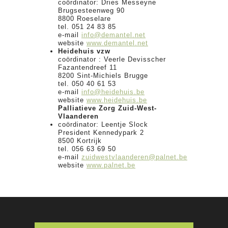
coördinator: Dries Messeyne
Brugsesteenweg 90
8800 Roeselare
tel. 051 24 83 85
e-mail
info@demantel.net
website
www.demantel.net
Heidehuis vzw
coördinator : Veerle Devisscher
Fazantendreef 11
8200 Sint-Michiels Brugge
tel. 050 40 61 53
e-mail
info@heidehuis.be
website
www.heidehuis.be
Palliatieve Zorg Zuid-West-
Vlaanderen
coördinator: Leentje Slock
President Kennedypark 2
8500 Kortrijk
tel. 056 63 69 50
e-mail
z
uidwestvlaanderen@palnet.be
website
www.palnet.be