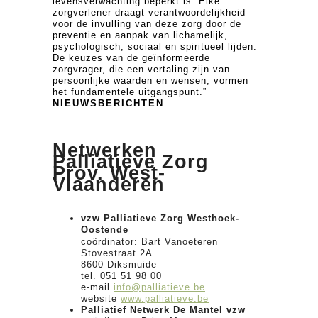
levensverwachting beperkt is. Elke
zorgverlener draagt verantwoordelijkheid
voor de invulling van deze zorg door de
preventie en aanpak van lichamelijk,
psychologisch, sociaal en spiritueel lijden.
De keuzes van de geïnformeerde
zorgvrager, die een vertaling zijn van
persoonlijke waarden en wensen, vormen
het fundamentele uitgangspunt.”
NIEUWSBERICHTEN
Netwerken
Palliatieve Zorg
Prov. West-
Vlaanderen
vzw Palliatieve Zorg Westhoek-
Oostende
coördinator: Bart Vanoeteren
Stovestraat 2A
8600 Diksmuide
tel. 051 51 98 00
e-mail
info@palliatieve.be
website
www.palliatieve.be
Palliatief Netwerk De Mantel vzw