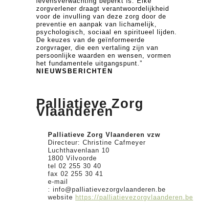
levensverwachting beperkt is. Elke
zorgverlener draagt verantwoordelijkheid
voor de invulling van deze zorg door de
preventie en aanpak van lichamelijk,
psychologisch, sociaal en spiritueel lijden.
De keuzes van de geïnformeerde
zorgvrager, die een vertaling zijn van
persoonlijke waarden en wensen, vormen
het fundamentele uitgangspunt.”
NIEUWSBERICHTEN
Palliatieve Zorg
Vlaanderen
Palliatieve Zorg Vlaanderen vzw
Directeur: Christine Cafmeyer
Luchthavenlaan 10
1800 Vilvoorde
tel 02 255 30 40
fax 02 255 30 41
e-mail
: info@palliatievezorgvlaanderen.be
website
https://palliatievezorgvlaanderen.be