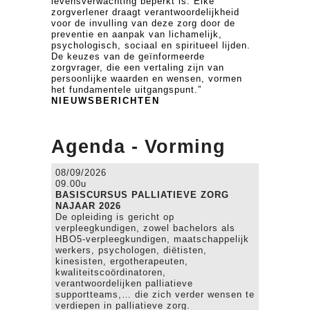
levensverwachting beperkt is. Elke
zorgverlener draagt verantwoordelijkheid
voor de invulling van deze zorg door de
preventie en aanpak van lichamelijk,
psychologisch, sociaal en spiritueel lijden.
De keuzes van de geïnformeerde
zorgvrager, die een vertaling zijn van
persoonlijke waarden en wensen, vormen
het fundamentele uitgangspunt.”
NIEUWSBERICHTEN
Agenda - Vorming
08/09/2026
09.00u
BASISCURSUS PALLIATIEVE ZORG
NAJAAR 2026
De opleiding is gericht op
verpleegkundigen, zowel bachelors als
HBO5-verpleegkundigen, maatschappelijk
werkers, psychologen, diëtisten,
kinesisten, ergotherapeuten,
kwaliteitscoördinatoren,
verantwoordelijken palliatieve
supportteams,… die zich verder wensen te
verdiepen in palliatieve zorg.