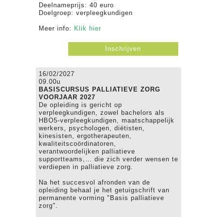
Deelnameprijs: 40 euro
Doelgroep: verpleegkundigen
Meer info:
Klik hier
Inschrijven
16/02/2027
09.00u
BASISCURSUS PALLIATIEVE ZORG
VOORJAAR 2027
De opleiding is gericht op
verpleegkundigen, zowel bachelors als
HBO5-verpleegkundigen, maatschappelijk
werkers, psychologen, diëtisten,
kinesisten, ergotherapeuten,
kwaliteitscoördinatoren,
verantwoordelijken palliatieve
supportteams,… die zich verder wensen te
verdiepen in palliatieve zorg.
Na het succesvol afronden van de
opleiding behaal je het getuigschrift van
permanente vorming "Basis palliatieve
zorg".