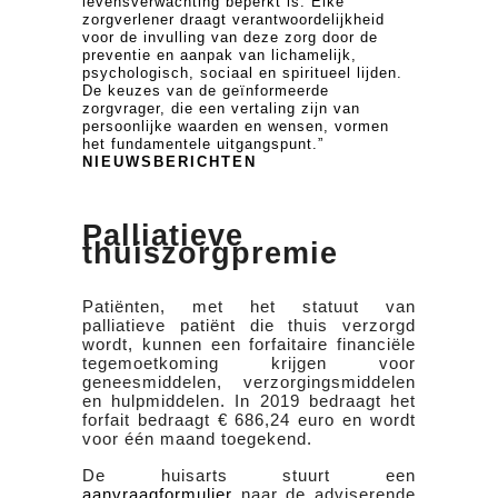
levensverwachting beperkt is. Elke
zorgverlener draagt verantwoordelijkheid
voor de invulling van deze zorg door de
preventie en aanpak van lichamelijk,
psychologisch, sociaal en spiritueel lijden.
De keuzes van de geïnformeerde
zorgvrager, die een vertaling zijn van
persoonlijke waarden en wensen, vormen
het fundamentele uitgangspunt.”
NIEUWSBERICHTEN
Palliatieve
thuiszorgpremie
Patiënten, met het statuut van
palliatieve patiënt die thuis verzorgd
wordt, kunnen een forfaitaire financiële
tegemoetkoming krijgen voor
geneesmiddelen, verzorgingsmiddelen
en hulpmiddelen. In 2019 bedraagt het
forfait bedraagt € 686,24 euro en wordt
voor één maand toegekend.
De huisarts stuurt een
aanvraagformulier
naar de adviserende