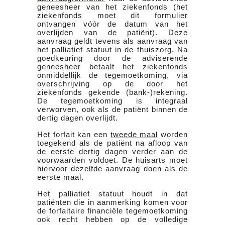
geneesheer van het ziekenfonds (het
ziekenfonds moet dit formulier
ontvangen vóór de datum van het
overlijden van de patiënt). Deze
aanvraag geldt tevens als aanvraag van
het palliatief statuut in de thuiszorg. Na
goedkeuring door de adviserende
geneesheer betaalt het ziekenfonds
onmiddellijk de tegemoetkoming, via
overschrijving op de door het
ziekenfonds gekende (bank-)rekening.
De tegemoetkoming is integraal
verworven, ook als de patiënt binnen de
dertig dagen overlijdt.
Het forfait kan een
tweede maal
worden
toegekend als de patiënt na afloop van
de eerste dertig dagen verder aan de
voorwaarden voldoet. De huisarts moet
hiervoor dezelfde aanvraag doen als de
eerste maal.
Het palliatief statuut houdt in dat
patiënten die in aanmerking komen voor
de forfaitaire financiële tegemoetkoming
ook recht hebben op de volledige