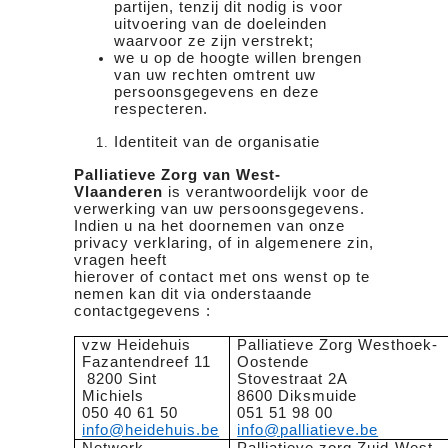
partijen, tenzij dit nodig is voor
uitvoering van de doeleinden
waarvoor ze zijn verstrekt;
we u op de hoogte willen brengen
van uw rechten omtrent uw
persoonsgegevens en deze
respecteren.
Identiteit van de organisatie
Palliatieve Zorg van West-
Vlaanderen
is verantwoordelijk voor de
verwerking van uw persoonsgegevens.
Indien u na het doornemen van onze
privacy verklaring, of in algemenere zin,
vragen heeft
hierover of contact met ons wenst op te
nemen kan dit via onderstaande
contactgegevens :
vzw Heidehuis
Palliatieve Zorg Westhoek-
Fazantendreef 11
Oostende
8200 Sint
Stovestraat 2A
Michiels
8600 Diksmuide
050 40 61 50
051 51 98 00
info@heidehuis.be
info@palliatieve.be
Netwerk
Palliatieve zorg Zuid-West-