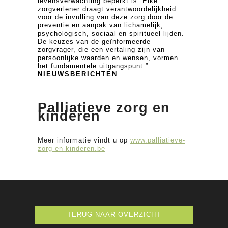
levensverwachting beperkt is. Elke
zorgverlener draagt verantwoordelijkheid
voor de invulling van deze zorg door de
preventie en aanpak van lichamelijk,
psychologisch, sociaal en spiritueel lijden.
De keuzes van de geïnformeerde
zorgvrager, die een vertaling zijn van
persoonlijke waarden en wensen, vormen
het fundamentele uitgangspunt.”
NIEUWSBERICHTEN
Palliatieve zorg en
kinderen
Meer informatie vindt u op
www.palliatieve-
zorg-en-kinderen.be
TERUG NAAR OVERZICHT