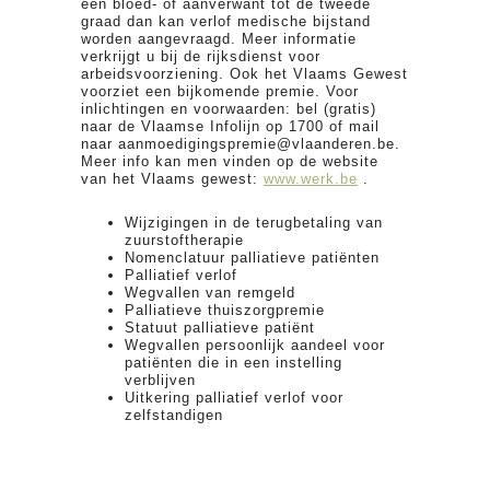
een bloed- of aanverwant tot de tweede
graad dan kan verlof medische bijstand
worden aangevraagd. Meer informatie
verkrijgt u bij de rijksdienst voor
arbeidsvoorziening. Ook het Vlaams Gewest
voorziet een bijkomende premie. Voor
inlichtingen en voorwaarden: bel (gratis)
naar de Vlaamse Infolijn op 1700 of mail
naar aanmoedigingspremie@vlaanderen.be.
Meer info kan men vinden op de website
van het Vlaams gewest:
www.werk.be
.
Wijzigingen in de terugbetaling van
zuurstoftherapie
Nomenclatuur palliatieve patiënten
Palliatief verlof
Wegvallen van remgeld
Palliatieve thuiszorgpremie
Statuut palliatieve patiënt
Wegvallen persoonlijk aandeel voor
patiënten die in een instelling
verblijven
Uitkering palliatief verlof voor
zelfstandigen