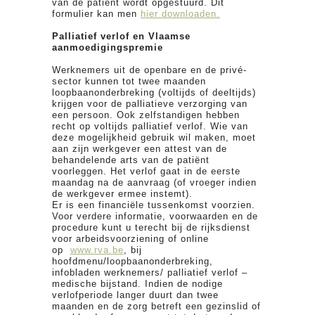
van de patiënt wordt opgestuurd. Dit
formulier kan men
hier downloaden.
Palliatief verlof en Vlaamse
aanmoedigingspremie
Werknemers uit de openbare en de privé-
sector kunnen tot twee maanden
loopbaanonderbreking (voltijds of deeltijds)
krijgen voor de palliatieve verzorging van
een persoon. Ook zelfstandigen hebben
recht op voltijds palliatief verlof. Wie van
deze mogelijkheid gebruik wil maken, moet
aan zijn werkgever een attest van de
behandelende arts van de patiënt
voorleggen. Het verlof gaat in de eerste
maandag na de aanvraag (of vroeger indien
de werkgever ermee instemt).
Er is een financiële tussenkomst voorzien.
Voor verdere informatie, voorwaarden en de
procedure kunt u terecht bij de rijksdienst
voor arbeidsvoorziening of online
op
www.rva.be
, bij
hoofdmenu/loopbaanonderbreking,
infobladen werknemers/ palliatief verlof –
medische bijstand. Indien de nodige
verlofperiode langer duurt dan twee
maanden en de zorg betreft een gezinslid of