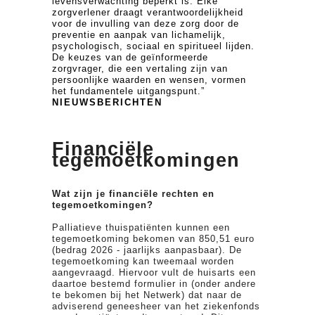
levensverwachting beperkt is. Elke
zorgverlener draagt verantwoordelijkheid
voor de invulling van deze zorg door de
preventie en aanpak van lichamelijk,
psychologisch, sociaal en spiritueel lijden.
De keuzes van de geïnformeerde
zorgvrager, die een vertaling zijn van
persoonlijke waarden en wensen, vormen
het fundamentele uitgangspunt.”
NIEUWSBERICHTEN
Financiële
tegemoetkomingen
Wat zijn je financiële rechten en
tegemoetkomingen?
Palliatieve thuispatiënten kunnen een
tegemoetkoming bekomen van 850,51 euro
(bedrag 2026 - jaarlijks aanpasbaar). De
tegemoetkoming kan tweemaal worden
aangevraagd. Hiervoor vult de huisarts een
daartoe bestemd formulier in (onder andere
te bekomen bij het Netwerk) dat naar de
adviserend geneesheer van het ziekenfonds